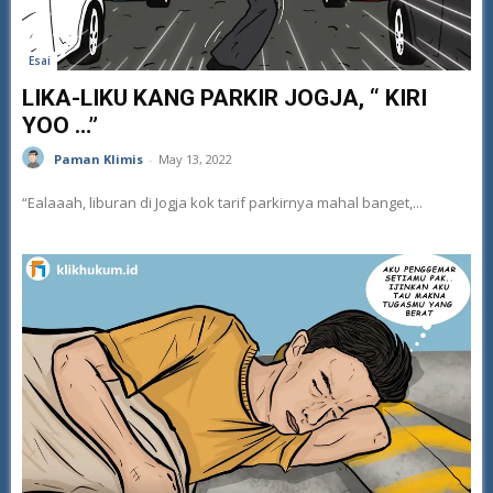
Esai
LIKA-LIKU KANG PARKIR JOGJA, “ KIRI
YOO …”
Paman Klimis
-
May 13, 2022
“Ealaaah, liburan di Jogja kok tarif parkirnya mahal banget,...