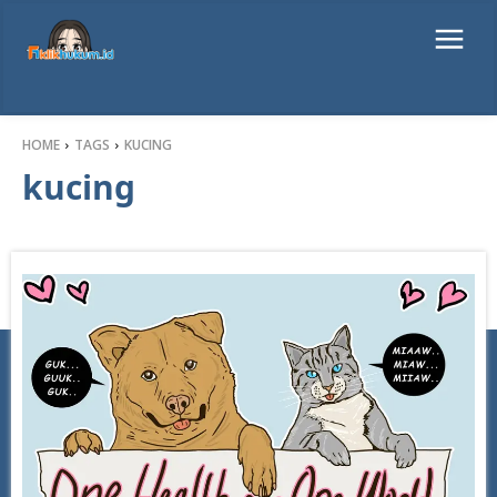
HOME
TAGS
KUCING
kucing