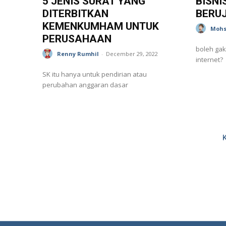
5 JENIS SURAT YANG
BISNI
DITERBITKAN
BERU
KEMENKUMHAM UNTUK
Mohs
PERUSAHAAN
boleh gak 
Renny Rumhil
-
December 29, 2022
internet?
SK itu hanya untuk pendirian atau
perubahan anggaran dasar