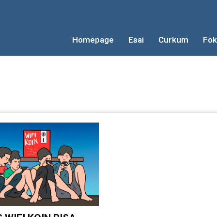
Homepage
Esai
Curkum
Fok