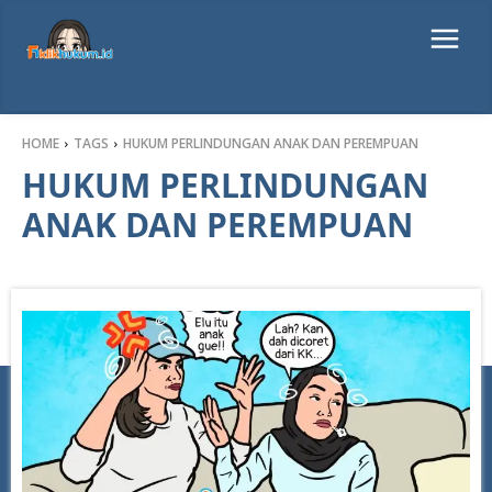
HOME
TAGS
HUKUM PERLINDUNGAN ANAK DAN PEREMPUAN
HUKUM PERLINDUNGAN
ANAK DAN PEREMPUAN