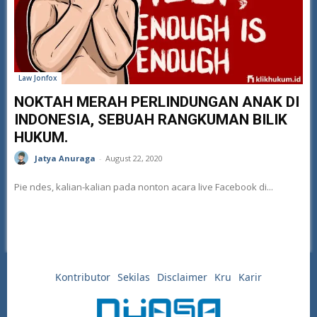
Law Jonfox
NOKTAH MERAH PERLINDUNGAN ANAK DI
INDONESIA, SEBUAH RANGKUMAN BILIK
HUKUM.
Jatya Anuraga
-
August 22, 2020
Pie ndes, kalian-kalian pada nonton acara live Facebook di...
Kontributor
Sekilas
Disclaimer
Kru
Karir