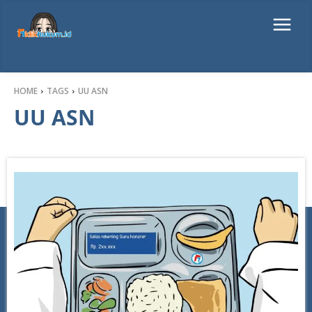
HOME
TAGS
UU ASN
UU ASN