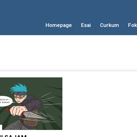
Homepage
Esai
Curkum
Fok
x