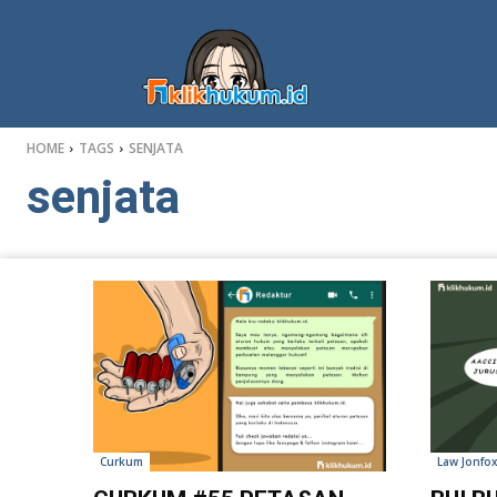
HOME
TAGS
SENJATA
senjata
Curkum
Law Jonfo