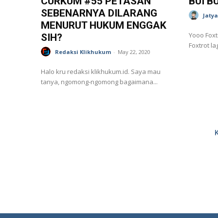
CURKUM #55 PETASAN
BUI B
SEBENARNYA DILARANG
Jaty
MENURUT HUKUM ENGGAK
Yooo Foxtrot
SIH?
Foxtrot lagi
Redaksi Klikhukum
-
May 22, 2020
Halo kru redaksi klikhukum.id. Saya mau
tanya, ngomong-ngomong bagaimana...