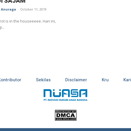
UI SAJAM
a Anuraga
-
October 11, 2019
 is in the houseeeee. Hari ini,
...
Kontributor
Sekilas
Disclaimer
Kru
Kar