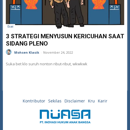
Esai
3 STRATEGI MENYUSUN KERICUHAN SAAT
SIDANG PLENO
Mohsen Klasik
-
November 24, 2022
Suka bet klo suruh nonton ribut-ribut, wkwkwk
Kontributor
Sekilas
Disclaimer
Kru
Karir