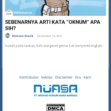
Esai
SEBENARNYA ARTI KATA “OKNUM” APA
SIH?
Mohsen Klasik
-
December 16, 2021
Sudah pada taukan, kalo warganet gemar kali menyentil tingkah...
Kontributor
Sekilas
Disclaimer
Kru
Karir