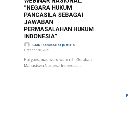
WEBINAR NASIONAL:
“NEGARA HUKUM
PANCASILA SEBAGAI
JAWABAN
PERMASALAHAN HUKUM
INDONESIA”
GMNI Komisariat Justicia
-
October 10, 2021
Hai gaes, mau woro-woro nih. Gerakan
Mahasiswa Nasional Indonesia...