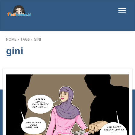
HOME
TAGS
GINI
gini