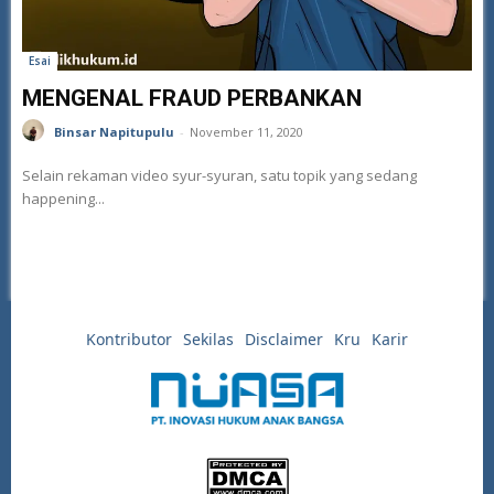
Esai
MENGENAL FRAUD PERBANKAN
Binsar Napitupulu
-
November 11, 2020
Selain rekaman video syur-syuran, satu topik yang sedang
happening...
Kontributor
Sekilas
Disclaimer
Kru
Karir